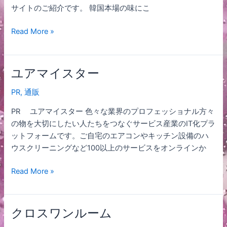
サイトのご紹介です。 韓国本場の味にこ
Read More »
ユアマイスター
ユ
ア
PR
,
通販
マ
イ
PR ユアマイスター 色々な業界のプロフェッショナル方々
ス
の物を大切にしたい人たちをつなぐサービス産業のIT化プラ
タ
ットフォームです。ご自宅のエアコンやキッチン設備のハ
ー
ウスクリーニングなど100以上のサービスをオンラインか
Read More »
クロスワンルーム
ク
ロ