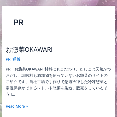
内
容
を
PR
ス
キ
ッ
プ
お惣菜OKAWARI
お
惣
PR
,
通販
菜
OKAWARI
PR お惣菜OKAWARI 材料にもこだわり、だしには天然かつ
おだし、調味料も添加物を使っていないお惣菜のサイトの
ご紹介です。自社工場で手作りで急速冷凍した冷凍惣菜と
常温保存ができるレトルト惣菜を製造、販売をしているそ
う […]
Read More »