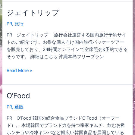
ジェイトリップ
ジ
ェ
PR
,
旅行
イ
ト
PR ジェイトリップ 旅行会社運営する国内旅行予約サイ
リ
トのご紹介です。お得な個人向け国内旅行パッケーツアー
ッ
を販売しており、24時間オンラインで空席照会&予約できる
プ
そうです。 詳細はこちら 沖縄本島フリープラン
Read More »
O‘Food
O‘Food
PR
,
通販
PR O‘Food 韓国の総合食品ブランドO’Food（オーフー
ド）。 本場韓国でブランド力を持つ宗家キムチ、飲むお酢
ホンチョや冷凍キンパなど幅広い韓国食品を展開している