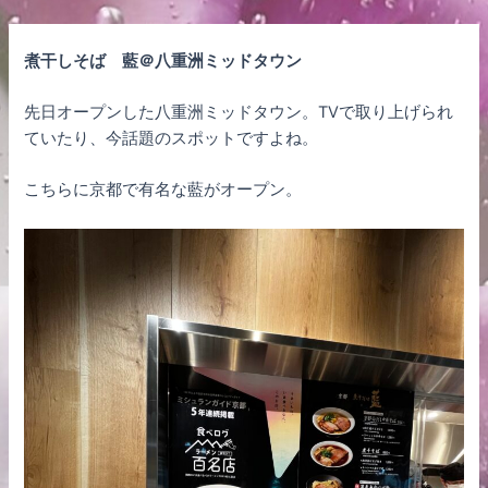
内
Post
容
navigation
煮干しそば 藍＠八重洲ミッドタウン
を
ス
先日オープンした八重洲ミッドタウン。TVで取り上げられ
キ
ていたり、今話題のスポットですよね。
ッ
プ
こちらに京都で有名な藍がオープン。